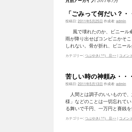
2011年5月
月別アーカイブ:
ン
「ごみって何だい？・
ツ
投稿日:
2011年5月25日
作成者:
admin
へ
風で壊れたのか、ビニール傘
ス
雨が降り出せばコンビニかそこ
しれない。骨が折れ、ビニール
キ
カテゴリー:
つぶやき( ^^) _旦~~
|
コメン
ッ
プ
苦しい時の神頼み・・
投稿日:
2011年5月13日
作成者:
admin
人間とは調子のいいもので、
様」などのことは一切忘れてい
る舞いで千円、一万円と賽銭を
カテゴリー:
つぶやき( ^^) _旦~~
|
コメン