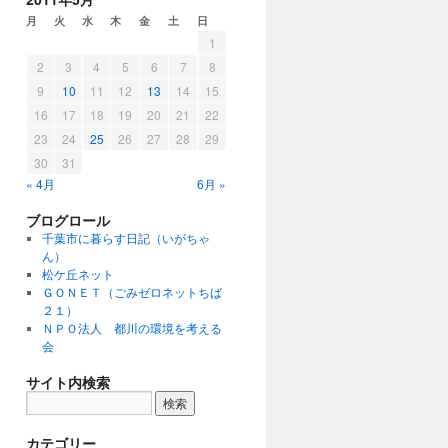
月
火
水
木
金
土
日
1
2
3
4
5
6
7
8
9
10
11
12
13
14
15
16
17
18
19
20
21
22
23
24
25
26
27
28
29
30
31
« 4月
6月 »
ブログロール
千葉市に暮らす日記（いがちゃ
ん）
松ケ丘ネット
ＧＯＮＥＴ（ごみゼロネットちば
２１）
ＮＰＯ法人 都川の環境を考える
会
サイト内検索
カテゴリー