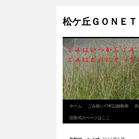
松ケ丘ＧＯＮＥＴ
ホーム
ごみ拾い17年記録動画
自
コ
旧形式のページはここ
ン
テ