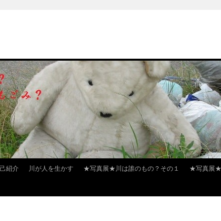
己紹介
川が人を生かす
★写真展★川は誰のもの？その１
★写真展