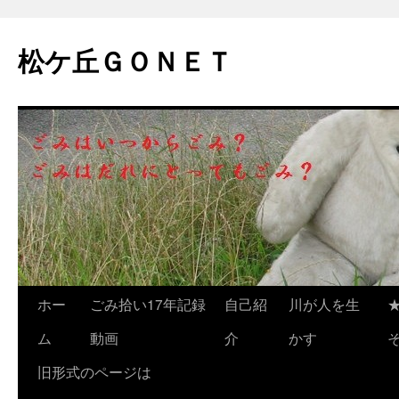
松ケ丘ＧＯＮＥＴ
コ
ホー
ごみ拾い17年記録
自己紹
川が人を生
ン
ム
動画
介
かす
テ
旧形式のページは