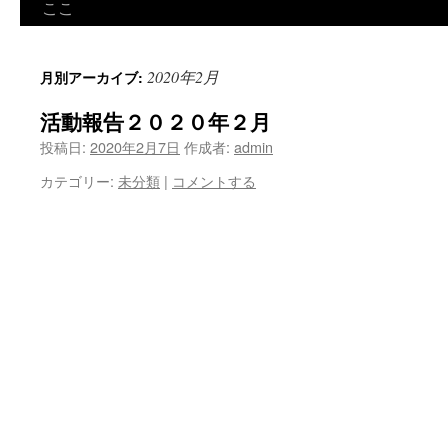
ン
ここ
ツ
2020年2月
月別アーカイブ:
へ
活動報告２０２０年２月
ス
投稿日:
2020年2月7日
作成者:
admin
キ
カテゴリー:
未分類
|
コメントする
ッ
プ