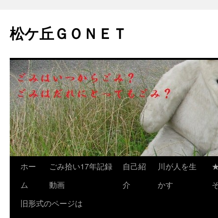
松ケ丘ＧＯＮＥＴ
コ
ホー
ごみ拾い17年記録
自己紹
川が人を生
ン
ム
動画
介
かす
テ
旧形式のページは