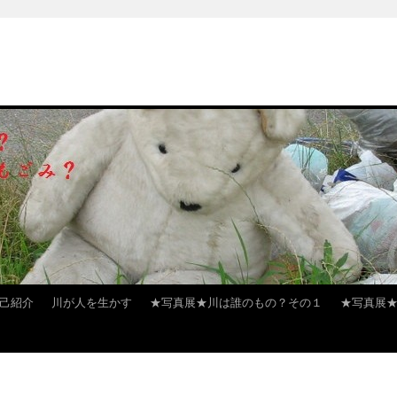
己紹介
川が人を生かす
★写真展★川は誰のもの？その１
★写真展