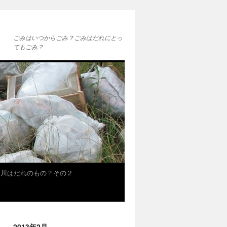
ごみはいつからごみ？ごみはだれにとっ
てもごみ？
★川はだれのもの？その２
2013年2月