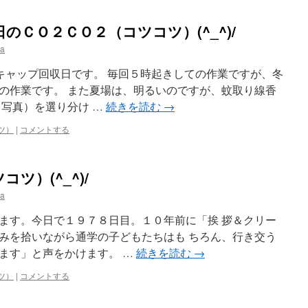
のＣＯ２ＣＯ２（コツコツ）(^_^)/
ka
トボトルキャップ回収日です。 毎回５時起きしての作業ですが、冬
の作業です。 また夏場は、明るいのですが、蚊取り線香
（写真）を選り分け …
続きを読む
→
ツ）
|
コメントする
ツ）(^_^)/
ka
っています。今日で１９７８日目。１０年前に「挨 拶＆クリー
みを拾いながら通学の子どもたちはも ちろん、行き交う
ます」と声をかけます。 …
続きを読む
→
ツ）
|
コメントする