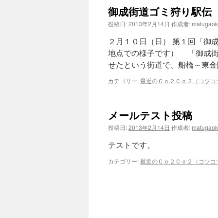
御成街道ゴミ狩り駅伝
投稿日:
2013年2月14日
作成者:
matugao
２月１０日（日） 第１回「御
地点での様子です） 「御成街
せたという街道で、船橋～東金
カテゴリー:
最近のＣｏ２Ｃｏ２（コツコ
メールテスト投稿
投稿日:
2013年2月14日
作成者:
matugao
テストです。
カテゴリー:
最近のＣｏ２Ｃｏ２（コツコ