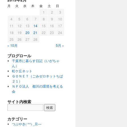
月
火
水
木
金
土
日
1
2
3
4
5
6
7
8
9
10
11
12
13
14
15
16
17
18
19
20
21
22
23
24
25
26
27
28
« 10月
5月 »
ブログロール
千葉市に暮らす日記（いがちゃ
ん）
松ケ丘ネット
ＧＯＮＥＴ（ごみゼロネットちば
２１）
ＮＰＯ法人 都川の環境を考える
会
サイト内検索
カテゴリー
つぶやき( ^^) _旦~~