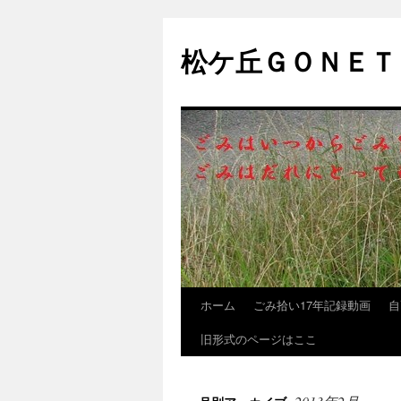
松ケ丘ＧＯＮＥＴ
ホーム
ごみ拾い17年記録動画
自
コ
旧形式のページはここ
ン
テ