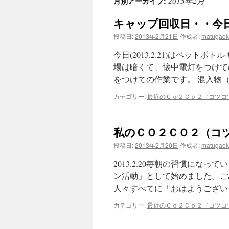
2013年2月
月別アーカイブ:
ン
キャップ回収日・・今日
ツ
投稿日:
2013年2月21日
作成者:
matugao
へ
今日(2013.2.21)はペッ
ス
場は暗くて、懐中電灯をつけて
をつけての作業です。 混入物
キ
カテゴリー:
最近のＣｏ２Ｃｏ２（コツコ
ッ
プ
私のＣＯ２ＣＯ２（コツコ
投稿日:
2013年2月20日
作成者:
matugao
2013.2.20毎朝の習慣にな
ン活動」として始めました。ご
人々すべてに「おはようござい
カテゴリー:
最近のＣｏ２Ｃｏ２（コツコ