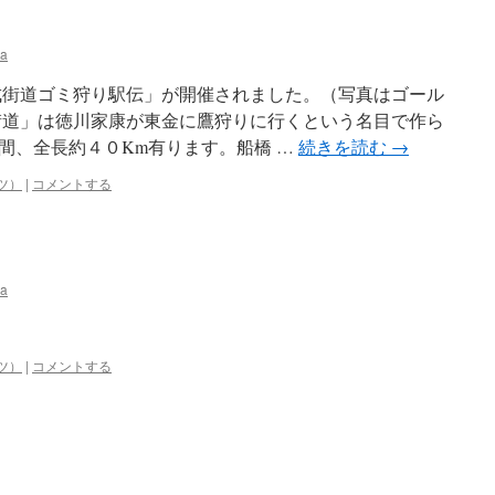
ka
成街道ゴミ狩り駅伝」が開催されました。（写真はゴール
道」は徳川家康が東金に鷹狩りに行くという名目で作ら
間、全長約４０Km有ります。船橋 …
続きを読む
→
ツ）
|
コメントする
ka
ツ）
|
コメントする