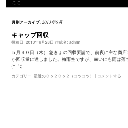
ン
ここ
ツ
2013年6月
月別アーカイブ:
へ
キャップ回収
ス
投稿日:
2013年6月28日
作成者:
admin
キ
５月３０日（木） 急きょの回収要請で、前夜に主な商
ッ
か回収量に達しました。梅雨空ですが、幸いにも雨は落
(^_^;)
プ
カテゴリー:
最近のＣｏ２Ｃｏ２（コツコツ）
|
コメントする