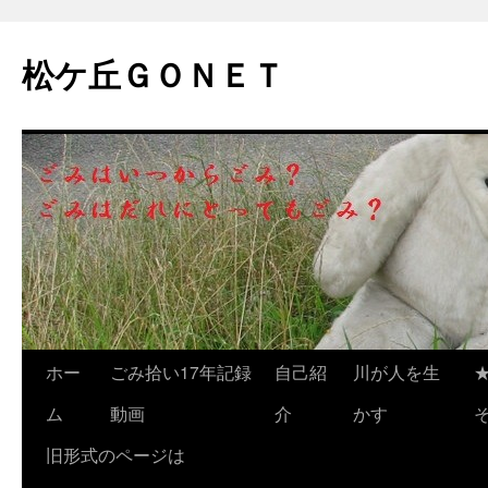
松ケ丘ＧＯＮＥＴ
コ
ホー
ごみ拾い17年記録
自己紹
川が人を生
ン
ム
動画
介
かす
テ
旧形式のページは