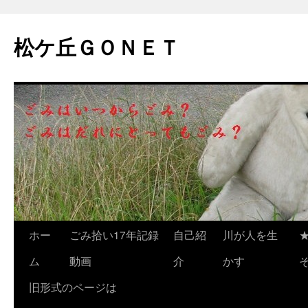
松ケ丘ＧＯＮＥＴ
コ
ホー
ごみ拾い17年記録
自己紹
川が人を生
ン
ム
動画
介
かす
テ
旧形式のページは