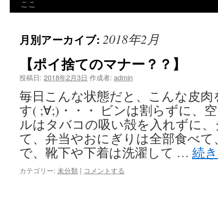
ン
ここ
ツ
2018年2月
月別アーカイブ:
へ
ス
【ポイ捨てのマナー？？】
キ
投稿日:
2018年2月3日
作成者:
admin
毎日こんな状態だと、こんな皮肉
ッ
す( ;∀;)・・・ ビンは割らずに
プ
ルはタバコの吸い殻を入れずに、
て、弁当やおにぎりは全部食べて
で、靴下や下着は洗濯して …
続
カテゴリー:
未分類
|
コメントする