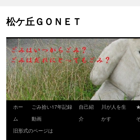
松ケ丘ＧＯＮＥＴ
コ
ホー
ごみ拾い17年記録
自己紹
川が人を生
ン
ム
動画
介
かす
テ
旧形式のページは