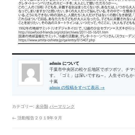
admin について
千葉市中央区の松ケ丘地区でポツポツ、チマ
す。「ゴミ」は深いですね～。人生そのもかもしれ
十嵐
admin の投稿をすべて表示
→
カテゴリー:
未分類
パーマリンク
←
活動報告２０１9年９月