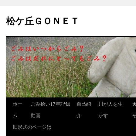
松ケ丘ＧＯＮＥＴ
コ
ホー
ごみ拾い17年記録
自己紹
川が人を生
ン
ム
動画
介
かす
テ
旧形式のページは