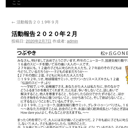
ン
ここ
ツ
←
活動報告２０１9年９月
へ
活動報告２０２０年２月
ス
投稿日:
2020年2月7日
作成者:
admin
キ
ッ
プ