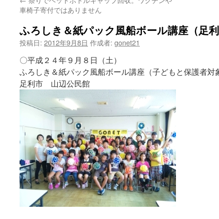
ン
車椅子寄付ではありません
ツ
ふろしき＆紙パック風船ボール講座（足利
へ
投稿日:
2012年9月8日
作成者:
gonet21
ス
〇平成２４年９月８日（土）
ふろしき＆紙パック風船ボール講座（子どもと保護者対
キ
足利市 山辺公民館
ッ
プ