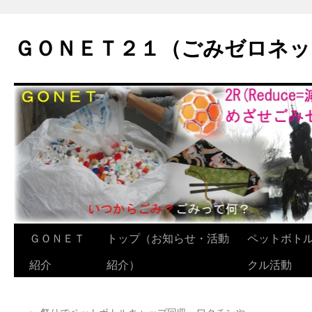
ＧＯＮＥＴ２１（ごみゼロネッ
コ
ＧＯＮＥＴ
トップ（お知らせ・活動
ペットボト
ン
紹介
紹介）
クル活動
テ
←
祭りでペットボトルキャップ回収。ワクチンや