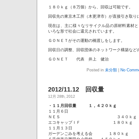
１８０ｋｇ（８万個）から、回収は可能です。
回収先の東京木工所（木更津市）が直接引き取り
現在は、主に様々なリサイクル品の原材料素材と
いろな形で社会に還元されています。
ＧＯＮＥＴがその運動の橋渡しをします。
回収日の調整、回収団体のネットワーク構築など
ＧＯＮＥＴ 代表 井上 健治
Posted in
未分類
|
No Comme
2012/11.12 回収量
12月 28th, 2012
・１１月回収量 １，４２０ｋｇ
１１月６日
ＮＥＳ ３４０ｋｇ
エコキャップＩＦ １８０ｋｇ
１１月１３日
ガーデンごみを考える会 １８０ｋｇ