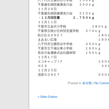
八千代市立勝田台小学校 １５０ｋｇ
千葉健生病院健康友の会 ３５０ｋｇ
１１月２６日
千葉健生病院健康友の会 ２１０ｋｇ
・１２月回収量 ２，７５０ｋｇ
１２月１１日
千葉市立金沢小学校 ２８０ｋｇ
千葉県立桜が丘特別支援学校 ２７０ｋｇ
松が丘ＧＯＮＥＴ １８０ｋ
まあるい広場 １９０ｋ
八千代市立勝田台中学校 ４５０ｋｇ
千葉市立千城台東小学校 １９０ｋｇ
長谷川金属株式会社建材部 １５０ｋｇ
１２月１７日
エコキャップＩＦ １５０ｋ
ＮＥＳ ３４０ｋ
１２月２５日
茂原ＧＯＮＥＴ ５５０ｋ
Posted in
未分類
|
No Comme
« Older Entries