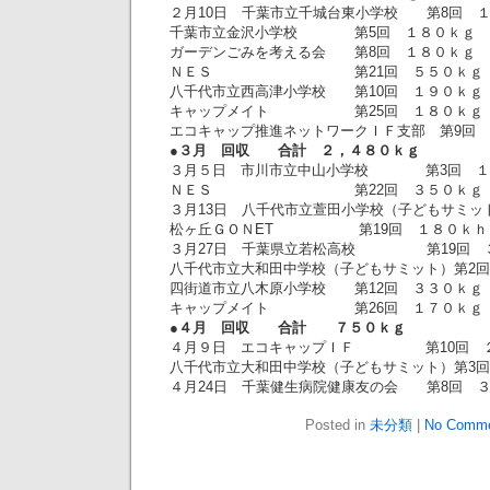
２月10日 千葉市立千城台東小学校 第8回 
千葉市立金沢小学校 第5回 １８０ｋｇ
ガーデンごみを考える会 第8回 １８０ｋｇ
ＮＥＳ 第21回 ５５０ｋｇ
八千代市立西高津小学校 第10回 １９０ｋｇ
キャップメイト 第25回 １８０ｋｇ
エコキャップ推進ネットワークＩＦ支部 第9回
●３月 回収 合計 ２，４８０ｋｇ
３月５日 市川市立中山小学校 第3回 １
ＮＥＳ 第22回 ３５０ｋｇ
３月13日 八千代市立萱田小学校（子どもサミッ
松ヶ丘ＧＯＮET 第19回 １８０ｋｈ
３月27日 千葉県立若松高校 第19回 
八千代市立大和田中学校（子どもサミット）第2
四街道市立八木原小学校 第12回 ３３０ｋｇ
キャップメイト 第26回 １７０ｋｇ
●４月 回収 合計 ７５０ｋｇ
４月９日 エコキャップＩＦ 第10回 
八千代市立大和田中学校（子どもサミット）第3
４月24日 千葉健生病院健康友の会 第8回 
Posted in
未分類
|
No Comme