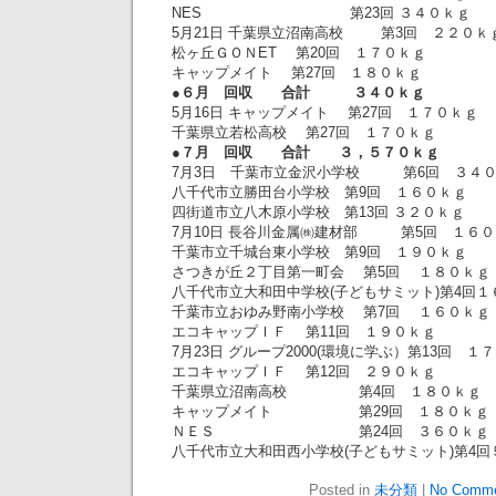
NES 第23回 ３４０ｋｇ
5月21日 千葉県立沼南高校 第3回 ２２０ｋ
松ヶ丘ＧＯＮET 第20回 １７０ｋｇ
キャップメイト 第27回 １８０ｋｇ
●６月 回収 合計 ３４０ｋｇ
5月16日 キャップメイト 第27回 １７０ｋｇ
千葉県立若松高校 第27回 １７０ｋｇ
●７月 回収 合計 ３，５７０ｋｇ
7月3日 千葉市立金沢小学校 第6回 ３４
八千代市立勝田台小学校 第9回 １６０ｋｇ
四街道市立八木原小学校 第13回 ３２０ｋｇ
7月10日 長谷川金属㈱建材部 第5回 １６０
千葉市立千城台東小学校 第9回 １９０ｋｇ
さつきが丘２丁目第一町会 第5回 １８０ｋｇ
八千代市立大和田中学校(子どもサミット)第4回１
千葉市立おゆみ野南小学校 第7回 １６０ｋｇ
エコキャップＩＦ 第11回 １９０ｋｇ
7月23日 グループ2000(環境に学ぶ）第13回 １
エコキャップＩＦ 第12回 ２９０ｋｇ
千葉県立沼南高校 第4回 １８０ｋｇ
キャップメイト 第29回 １８０ｋｇ
ＮＥＳ 第24回 ３６０ｋｇ
八千代市立大和田西小学校(子どもサミット)第4回
Posted in
未分類
|
No Comme