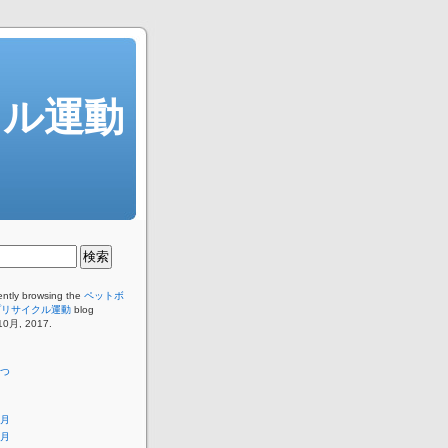
クル運動
ently browsing the
ペットボ
プリサイクル運動
blog
 10月, 2017.
つ
9月
2月