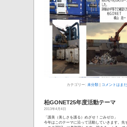
カテゴリー:
未分類
|
コメントはまだ
柏GONET25年度活動テーマ
2013年4月4日
「護美（美しさを護る）めざせ！ごみゼロ」
今年はこのテーマに沿って活動していきます。先