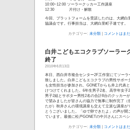
10:00~12:00 ソーラークッカー工作講座
12:30 片付け・解散
今回、プラットフォームを受諾したのは、大網白
協議会です。行事担当は、大網白里町子連です。
カテゴリー:
未分類
|
コメントはまだ
白井こどもエコクラブソーラー
終了
2010年6月13日
本日、西白井市複合センター2F工作室にてソーラ
致しました。白井こどもエコクラブの男性サポー
も女性担当が参加され、GONETからも井上代表と
けつけてくれました。6年生男子2名、高学年女子
男子2組とサポター男性2名の合計8台のクッカー
で望みましたが皆さんの協力で無事に制作完了（
たが）秋井さんの環境講座も交えて立派な講座が
とうございました。「ゆで卵できたよ」の声が聞
ています。最後に松戸GONETの中川さんにスペ
カテゴリー:
未分類
|
コメントはまだ