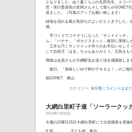
となりました。ぬく森くらぶの丸田先生、エコパ
営・実行委員長の安岡さんそして我らがGONET
居ました。（写真のアップお願い致します）
緑地を流れる風が気持ちのよいひとときでした。
感。
手づくりでコチそうになった「サンドイッチ」
ム」「バナナ」「ポカリスエット」格別に美味し
工作も巧くサンドイッチ作りのお手伝いをして
して自然児「はる」ちゃんありがとう。元気をも
帰路は会員さんが大網駅迄お送り頂き感謝致しま
後日、「美味しいゆで卵がデキタよ！」のご報
柏GONET 横山
カテゴリー:
未分類
|
コメントはまだ
大網白里町子連「ソーラークッ
2010年7月22日
今週の日曜日25日大網白里町にて出前講座を実施
9:30 子ども村 集合