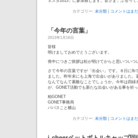
ェスタ2013」に参加致します。皆さま」ふるっ
カテゴリー:
未分類
|
コメントはまだ
「今年の言葉」
2013年1月16日
皆様
明けましておめでとうございます。
喪中につきご挨拶は松が明けてからと思いついつ
さて今年の言葉ですが「出会い」です。８日にfb
ました。昨年末にも上海で出会いがありました。
なんてなんて素敵なことでしょうか。今年は四緑
が、GONET活動でも新たな出会いがある事を祈
柏GONET
GONET事務局
パパスこと横山
カテゴリー:
未分類
|
コメントはまだ
j-cheerペットボトルキャップ回