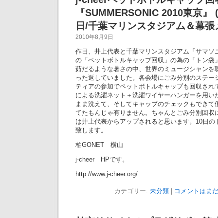
『SUMMERSONIC 2010東京』 
日/千葉マリンスタジアム＆幕張
2010年8月9日
作日、井上代表と千葉マリンスタジアム「サマソニ201
の「ペットボトルキャップ回収」の為の「トン袋
茹だるような暑さの中、世界のミュージシャンを
った返していました。各会場にごみ分別のステー
ティアの参加でペットボトルキャップも回収されていま
による洗濯ネット＋洗濯ワイヤーハンガーを用い
まま洗えて、そしてキャップのチェックもできて
てたもんじゃ有りません。ちゃんとごみ分別回収
は井上代表からアップされると思います。10日の
致します。
柏GONET 横山
j-cheer HPです。
http://www.j-cheer.org/
カテゴリー:
未分類
|
コメントはまだ