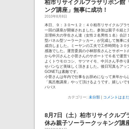
柏市リサイクルプラザリボン館
ング講座」無事に成功！
2010年8月8日
本日、９：３０〜１２：４０柏市リサイクルプラ
一回の講座が開催されました。参加は親子６組と
京理科大の学生さん達（女性２名男性１名）合計
型パネル型ソーラークッカー」が完成して無事に
成功しました。ミーヤンの工夫で工作時間を３０
感激でした。運営委員の小林部長さんとサポートの
から中川さんと小菅さんのサポートで６名で運営
よくトウモロコシ、サツマイモ、中川さん手作り
せパンなど美味しく頂きました。後日写真もアッ
GONETは素敵です。
小菅さんは年内で仕事をお辞めになって来年からは
「風呂敷講座」やって頂けるようです。嬉しいで
パパス
カテゴリー:
未分類
|
コメントはまだ
8月7日（土）柏市リサイクルプ
休み親子ソーラークッキング講