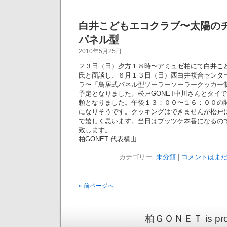
白井こどもエコクラブ〜太陽の
パネル型
2010年5月25日
２３日（日）夕方１８時〜アミュゼ柏にて白井こ
氏と面談し、６月１３日（日）西白井複合センタ
ラ〜「鳥居式パネル型ソーラーソーラークッカー
予定となりました。松戸GONET中川さんとタイ
頼となりました。午後１３：００〜１６：００の
になりそうです。クッキングはできませんが松戸
で嬉しく思います。当日はブッツケ本番になるの
致します。
柏GONET 代表横山
カテゴリー:
未分類
|
コメントはまだ
« 前ページへ
柏ＧＯＮＥＴ is prou