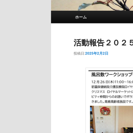
メインメニュー
ホーム
メインコンテンツへ移動
サブコンテンツへ移動
活動報告２０２
投稿日:
2025年2月2日