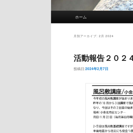
メインメニュー
ホーム
メインコンテンツへ移動
サブコンテンツへ移動
月別アーカイブ:
2月 2024
活動報告２０２
投稿日:
2024年2月7日