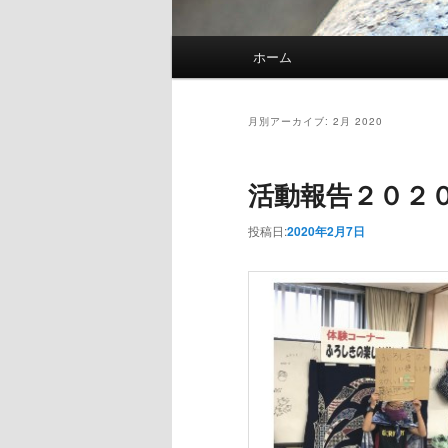
メインメニュー
ホーム
メインコンテンツへ移動
サブコンテンツへ移動
月別アーカイブ:
2月 2020
活動報告２０２
投稿日:
2020年2月7日