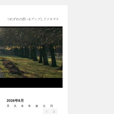
つれずれの思いをアップしてイキマス
2026年8月
月
火
水
木
金
土
日
1
2