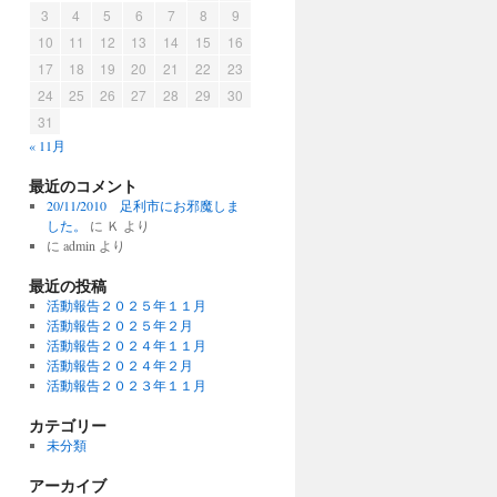
3
4
5
6
7
8
9
10
11
12
13
14
15
16
17
18
19
20
21
22
23
24
25
26
27
28
29
30
31
« 11月
最近のコメント
20/11/2010 足利市にお邪魔しま
した。
に
Ｋ
より
に
admin
より
最近の投稿
活動報告２０２５年１１月
活動報告２０２５年２月
活動報告２０２４年１１月
活動報告２０２４年２月
活動報告２０２３年１１月
カテゴリー
未分類
アーカイブ