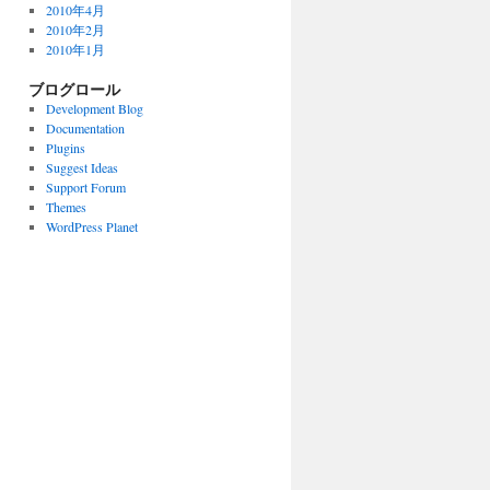
2010年4月
2010年2月
2010年1月
ブログロール
Development Blog
Documentation
Plugins
Suggest Ideas
Support Forum
Themes
WordPress Planet