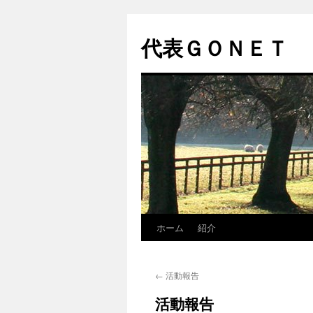
代表ＧＯＮＥＴ
ホーム
紹介
コ
ン
←
活動報告
テ
活動報告
ン