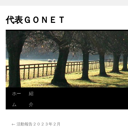
代表ＧＯＮＥＴ
コ
ホー
紹
ン
ム
介
テ
←
活動報告２０２３年２月
ン