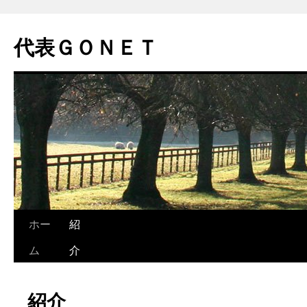
代表ＧＯＮＥＴ
コ
ホー
紹
ン
ム
介
テ
紹介
ン