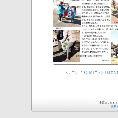
カテゴリー:
未分類
|
コメントはまだあ
市原ＧＯＮＥＴ is 
投稿 (