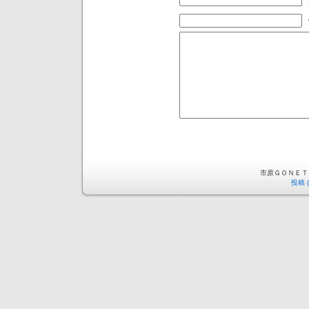
市原ＧＯＮＥＴ is 
投稿 (